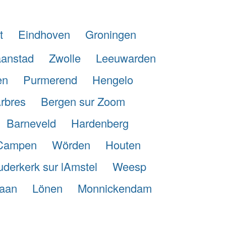
t
Eindhoven
Groningen
anstad
Zwolle
Leeuwarden
en
Purmerend
Hengelo
rbres
Bergen sur Zoom
Barneveld
Hardenberg
Campen
Wörden
Houten
derkerk sur lAmstel
Weesp
aan
Lönen
Monnickendam