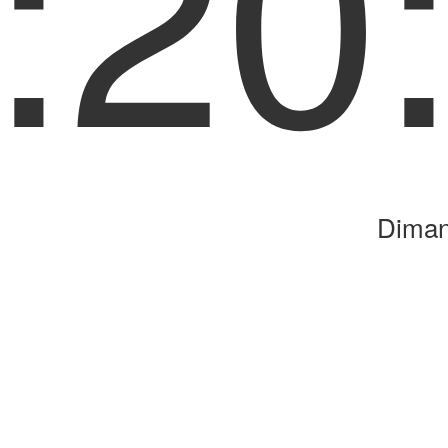
:20
Diman