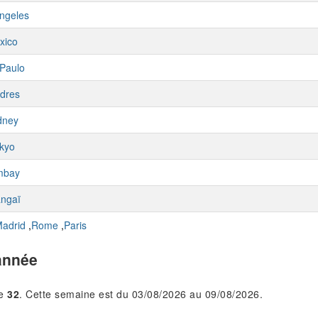
ngeles
xico
Paulo
dres
dney
kyo
mbay
ngaï
adrid
,
Rome
,
Paris
année
le
32
. Cette semaine est du 03/08/2026 au 09/08/2026.