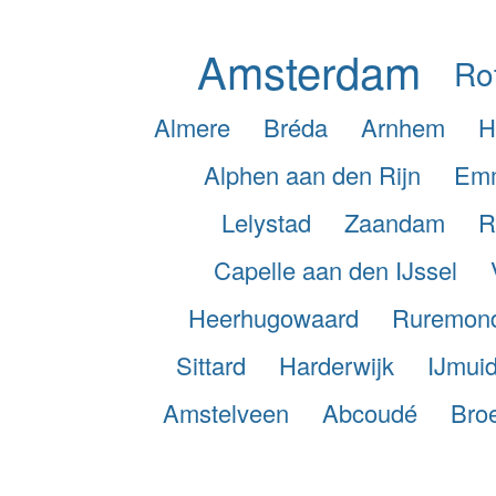
Amsterdam
Ro
Almere
Bréda
Arnhem
H
Alphen aan den Rijn
Em
Lelystad
Zaandam
R
Capelle aan den IJssel
Heerhugowaard
Ruremon
Sittard
Harderwijk
IJmui
Amstelveen
Abcoudé
Broe