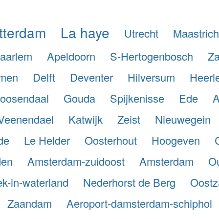
tterdam
La haye
Utrecht
Maastrich
aarlem
Apeldoorn
S-Hertogenbosch
Za
men
Delft
Deventer
Hilversum
Heerl
oosendaal
Gouda
Spijkenisse
Ede
A
Veenendael
Katwijk
Zeist
Nieuwegein
de
Le Helder
Oosterhout
Hoogeven
den
Amsterdam-zuidoost
Amsterdam
Ou
k-in-waterland
Nederhorst de Berg
Oostz
Zaandam
Aeroport-damsterdam-schiphol