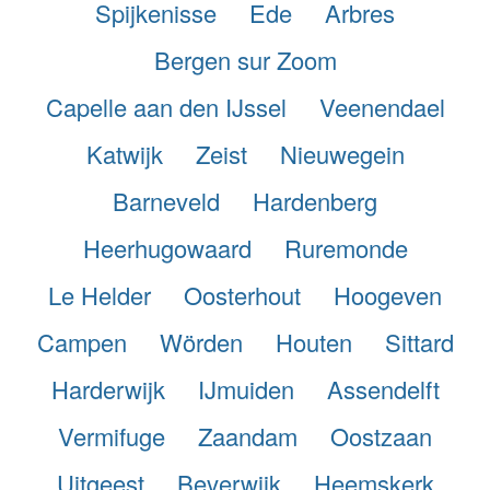
Spijkenisse
Ede
Arbres
Bergen sur Zoom
Capelle aan den IJssel
Veenendael
Katwijk
Zeist
Nieuwegein
Barneveld
Hardenberg
Heerhugowaard
Ruremonde
Le Helder
Oosterhout
Hoogeven
Campen
Wörden
Houten
Sittard
Harderwijk
IJmuiden
Assendelft
Vermifuge
Zaandam
Oostzaan
Uitgeest
Beverwijk
Heemskerk