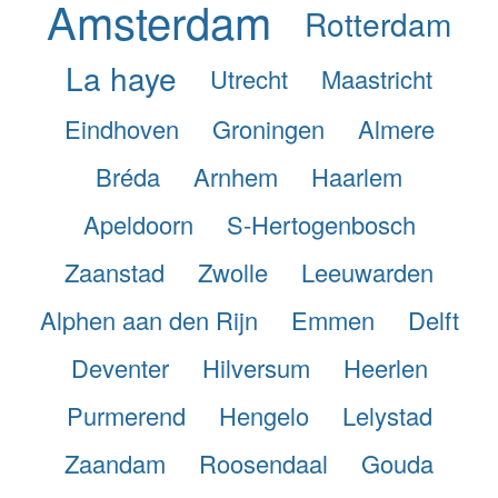
Amsterdam
Rotterdam
La haye
Utrecht
Maastricht
Eindhoven
Groningen
Almere
Bréda
Arnhem
Haarlem
Apeldoorn
S-Hertogenbosch
Zaanstad
Zwolle
Leeuwarden
Alphen aan den Rijn
Emmen
Delft
Deventer
Hilversum
Heerlen
Purmerend
Hengelo
Lelystad
Zaandam
Roosendaal
Gouda