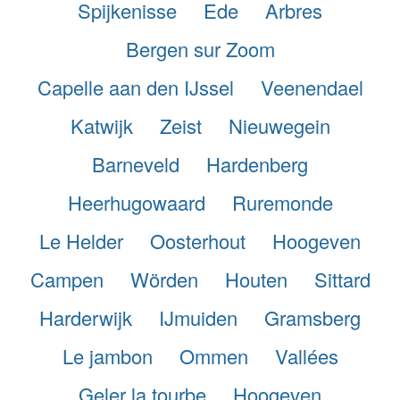
Spijkenisse
Ede
Arbres
Bergen sur Zoom
Capelle aan den IJssel
Veenendael
Katwijk
Zeist
Nieuwegein
Barneveld
Hardenberg
Heerhugowaard
Ruremonde
Le Helder
Oosterhout
Hoogeven
Campen
Wörden
Houten
Sittard
Harderwijk
IJmuiden
Gramsberg
Le jambon
Ommen
Vallées
Geler la tourbe
Hoogeven