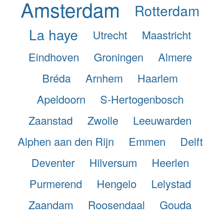
Amsterdam
Rotterdam
La haye
Utrecht
Maastricht
Eindhoven
Groningen
Almere
Bréda
Arnhem
Haarlem
Apeldoorn
S-Hertogenbosch
Zaanstad
Zwolle
Leeuwarden
Alphen aan den Rijn
Emmen
Delft
Deventer
Hilversum
Heerlen
Purmerend
Hengelo
Lelystad
Zaandam
Roosendaal
Gouda