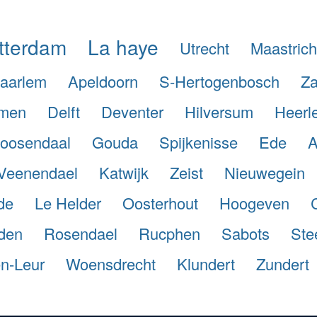
tterdam
La haye
Utrecht
Maastrich
aarlem
Apeldoorn
S-Hertogenbosch
Za
men
Delft
Deventer
Hilversum
Heerl
oosendaal
Gouda
Spijkenisse
Ede
A
Veenendael
Katwijk
Zeist
Nieuwegein
de
Le Helder
Oosterhout
Hoogeven
den
Rosendael
Rucphen
Sabots
Ste
en-Leur
Woensdrecht
Klundert
Zundert