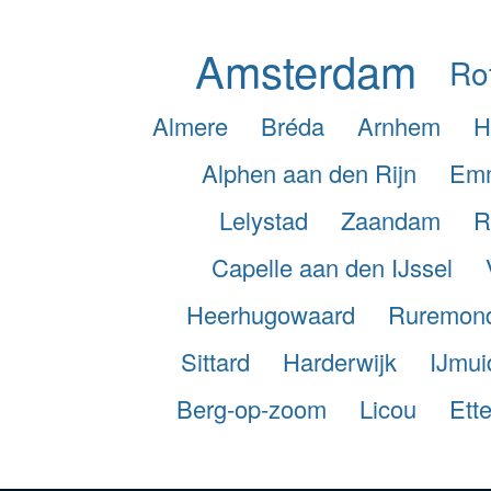
Amsterdam
Ro
Almere
Bréda
Arnhem
H
Alphen aan den Rijn
Em
Lelystad
Zaandam
R
Capelle aan den IJssel
Heerhugowaard
Ruremon
Sittard
Harderwijk
IJmui
Berg-op-zoom
Licou
Ett