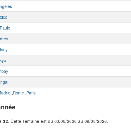
ngeles
xico
Paulo
dres
dney
kyo
mbay
ngaï
adrid
,
Rome
,
Paris
année
le
32
. Cette semaine est du 03/08/2026 au 09/08/2026.