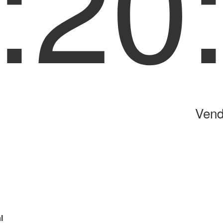
:20
Vend
l