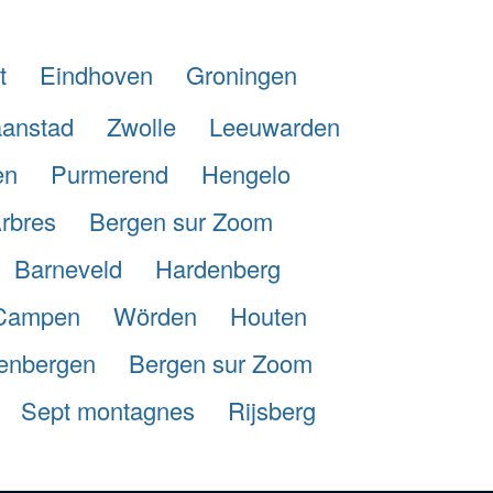
t
Eindhoven
Groningen
anstad
Zwolle
Leeuwarden
en
Purmerend
Hengelo
rbres
Bergen sur Zoom
Barneveld
Hardenberg
Campen
Wörden
Houten
enbergen
Bergen sur Zoom
Sept montagnes
Rijsberg