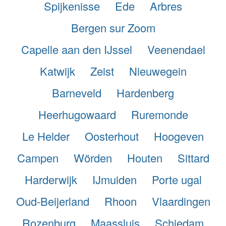
Spijkenisse
Ede
Arbres
Bergen sur Zoom
Capelle aan den IJssel
Veenendael
Katwijk
Zeist
Nieuwegein
Barneveld
Hardenberg
Heerhugowaard
Ruremonde
Le Helder
Oosterhout
Hoogeven
Campen
Wörden
Houten
Sittard
Harderwijk
IJmuiden
Porte ugal
Oud-Beijerland
Rhoon
Vlaardingen
Rozenburg
Maassluis
Schiedam