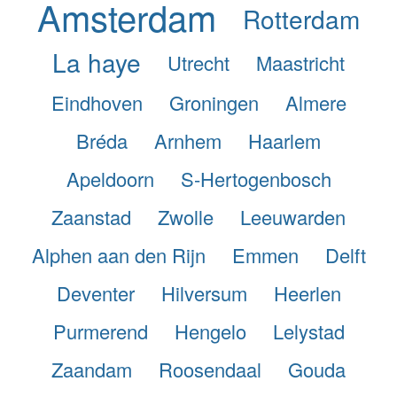
Amsterdam
Rotterdam
La haye
Utrecht
Maastricht
Eindhoven
Groningen
Almere
Bréda
Arnhem
Haarlem
Apeldoorn
S-Hertogenbosch
Zaanstad
Zwolle
Leeuwarden
Alphen aan den Rijn
Emmen
Delft
Deventer
Hilversum
Heerlen
Purmerend
Hengelo
Lelystad
Zaandam
Roosendaal
Gouda