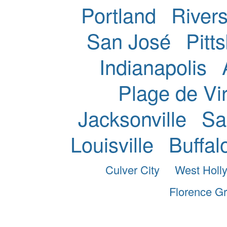
Portland
Rivers
San José
Pitt
Indianapolis
Plage de Vir
Jacksonville
Sa
Louisville
Buffal
Culver City
West Holl
Florence G