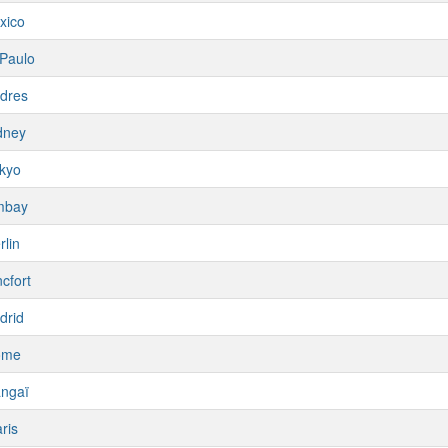
xico
Paulo
dres
dney
kyo
mbay
rlin
cfort
drid
ome
ngaï
ris