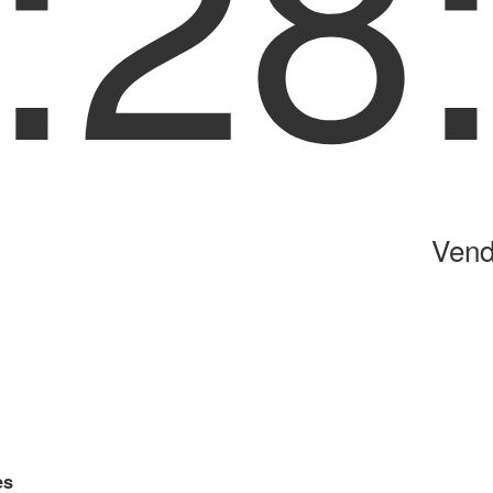
:28
Vend
es