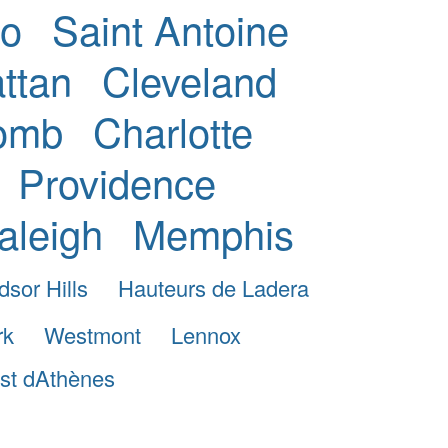
to
Saint Antoine
ttan
Cleveland
omb
Charlotte
Providence
aleigh
Memphis
dsor Hills
Hauteurs de Ladera
rk
Westmont
Lennox
st dAthènes