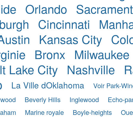
ide
Orlando
Sacramen
sburgh
Cincinnati
Manha
Austin
Kansas City
Col
ginie
Bronx
Milwaukee
lt Lake City
Nashville
R
o
La Ville dOklahoma
Voir Park-Win
ywood
Beverly Hills
Inglewood
Echo-pa
raham
Marine royale
Boyle-heights
Oue