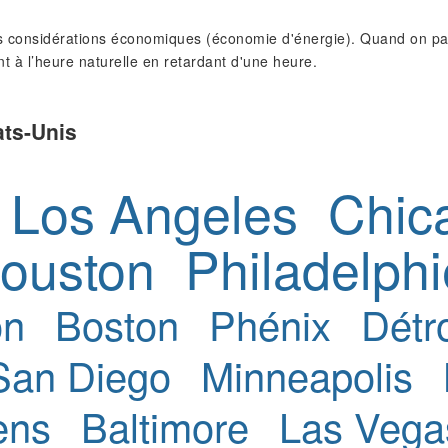
 considérations économiques (économie d'énergie). Quand on pass
nt à l’heure naturelle en retardant d'une heure.
ats-Unis
Los Angeles
Chic
ouston
Philadelphi
on
Boston
Phénix
Détro
San Diego
Minneapolis
ens
Baltimore
Las Vega