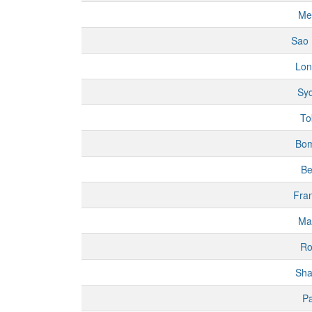
Me
Sao 
Lon
Sy
To
Bo
Be
Fran
Ma
R
Sha
Pa