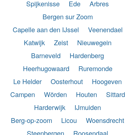
Spijkenisse
Ede
Arbres
Bergen sur Zoom
Capelle aan den IJssel
Veenendael
Katwijk
Zeist
Nieuwegein
Barneveld
Hardenberg
Heerhugowaard
Ruremonde
Le Helder
Oosterhout
Hoogeven
Campen
Wörden
Houten
Sittard
Harderwijk
IJmuiden
Berg-op-zoom
Licou
Woensdrecht
Steenbergen
Roosendaal