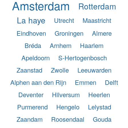
Amsterdam
Rotterdam
La haye
Utrecht
Maastricht
Eindhoven
Groningen
Almere
Bréda
Arnhem
Haarlem
Apeldoorn
S-Hertogenbosch
Zaanstad
Zwolle
Leeuwarden
Alphen aan den Rijn
Emmen
Delft
Deventer
Hilversum
Heerlen
Purmerend
Hengelo
Lelystad
Zaandam
Roosendaal
Gouda