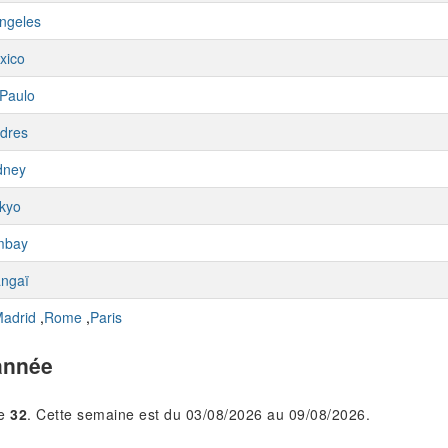
ngeles
xico
Paulo
dres
dney
kyo
mbay
ngaï
adrid
,
Rome
,
Paris
année
le
32
. Cette semaine est du 03/08/2026 au 09/08/2026.