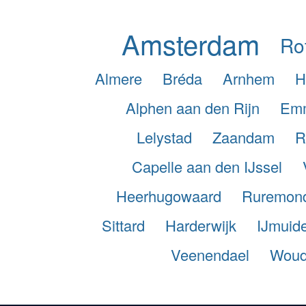
Amsterdam
Ro
Almere
Bréda
Arnhem
H
Alphen aan den Rijn
Em
Lelystad
Zaandam
R
Capelle aan den IJssel
Heerhugowaard
Ruremon
Sittard
Harderwijk
IJmuid
Veenendael
Woud