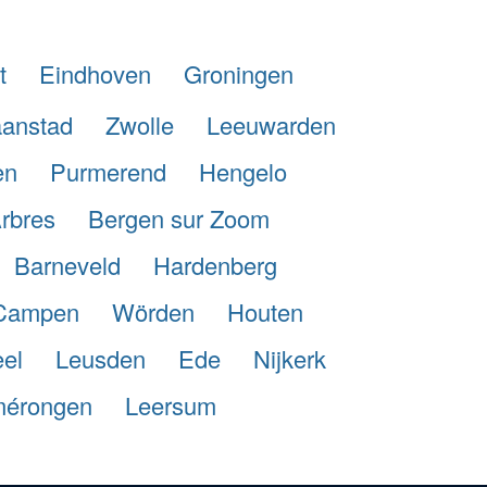
t
Eindhoven
Groningen
anstad
Zwolle
Leeuwarden
en
Purmerend
Hengelo
rbres
Bergen sur Zoom
Barneveld
Hardenberg
Campen
Wörden
Houten
el
Leusden
Ede
Nijkerk
érongen
Leersum