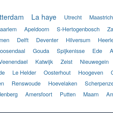
tterdam
La haye
Utrecht
Maastrich
aarlem
Apeldoorn
S-Hertogenbosch
Za
men
Delft
Deventer
Hilversum
Heerl
oosendaal
Gouda
Spijkenisse
Ede
A
Veenendael
Katwijk
Zeist
Nieuwegein
de
Le Helder
Oosterhout
Hoogeven
en
Renswoude
Hoevelaken
Scherpenze
enberg
Amersfoort
Putten
Maarn
Am