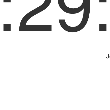
:29
J