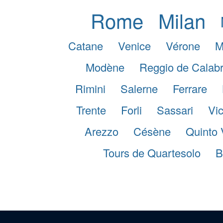
Rome
Milan
Catane
Venice
Vérone
M
Modène
Reggio de Calab
Rimini
Salerne
Ferrare
Trente
Forli
Sassari
Vi
Arezzo
Césène
Quinto 
Tours de Quartesolo
B