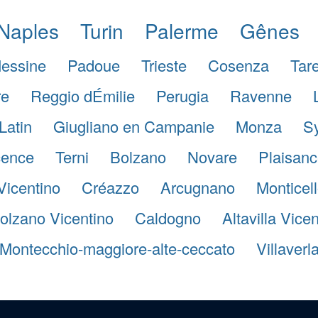
Naples
Turin
Palerme
Gênes
essine
Padoue
Trieste
Cosenza
Tar
re
Reggio dÉmilie
Perugia
Ravenne
Latin
Giugliano en Campanie
Monza
S
cence
Terni
Bolzano
Novare
Plaisanc
Vicentino
Créazzo
Arcugnano
Monticel
olzano Vicentino
Caldogno
Altavilla Vice
Montecchio-maggiore-alte-ceccato
Villaverl