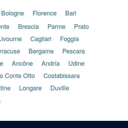
Bologne
Florence
Bari
ente
Brescia
Parme
Prato
Livourne
Cagliari
Foggia
yracuse
Bergame
Pescara
e
Ancône
Andría
Udine
lo Conte Otto
Costabissara
ntine
Longare
Duville
a