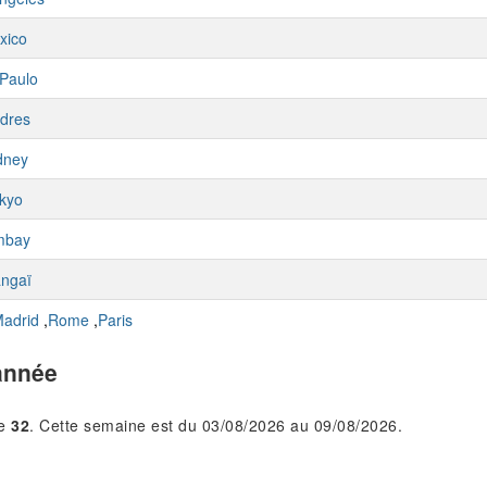
xico
Paulo
dres
dney
kyo
mbay
ngaï
adrid
,
Rome
,
Paris
année
le
32
. Cette semaine est du 03/08/2026 au 09/08/2026.
.