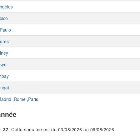
ngeles
xico
Paulo
dres
dney
kyo
mbay
ngaï
adrid
,
Rome
,
Paris
année
le
32
. Cette semaine est du 03/08/2026 au 09/08/2026.