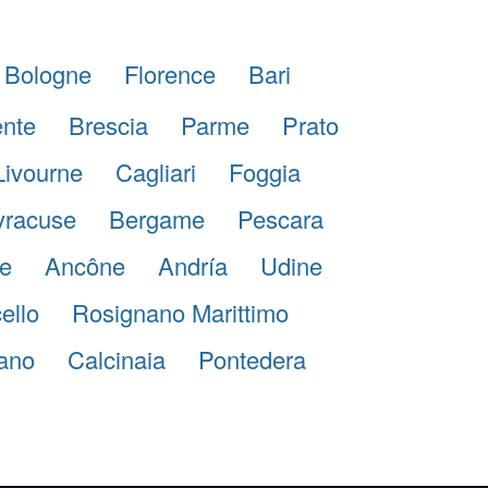
Bologne
Florence
Bari
ente
Brescia
Parme
Prato
Livourne
Cagliari
Foggia
yracuse
Bergame
Pescara
e
Ancône
Andría
Udine
ello
Rosignano Marittimo
ano
Calcinaia
Pontedera