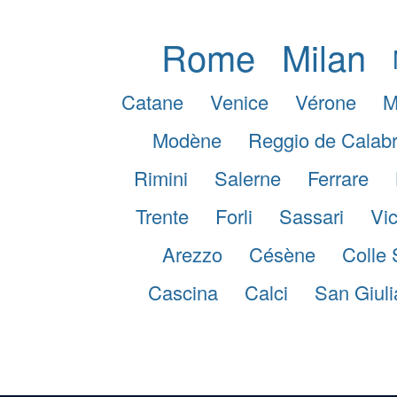
Rome
Milan
Catane
Venice
Vérone
M
Modène
Reggio de Calab
Rimini
Salerne
Ferrare
Trente
Forli
Sassari
Vi
Arezzo
Césène
Colle 
Cascina
Calci
San Giul