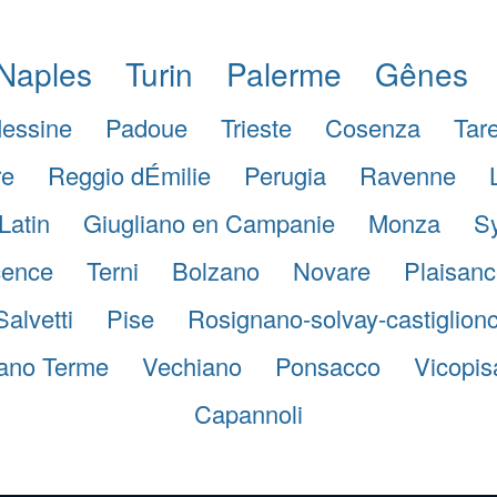
Naples
Turin
Palerme
Gênes
essine
Padoue
Trieste
Cosenza
Tar
re
Reggio dÉmilie
Perugia
Ravenne
Latin
Giugliano en Campanie
Monza
S
cence
Terni
Bolzano
Novare
Plaisanc
Salvetti
Pise
Rosignano-solvay-castiglionc
iano Terme
Vechiano
Ponsacco
Vicopis
Capannoli