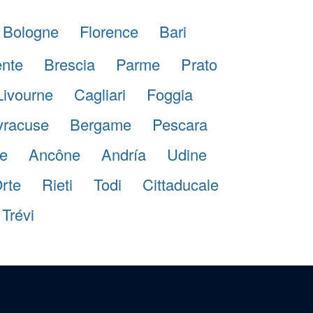
Bologne
Florence
Bari
ente
Brescia
Parme
Prato
Livourne
Cagliari
Foggia
yracuse
Bergame
Pescara
e
Ancône
Andría
Udine
rte
Rieti
Todi
Cittaducale
Trévi