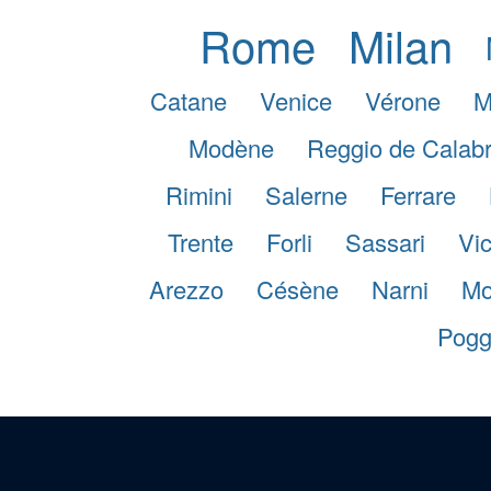
Rome
Milan
Catane
Venice
Vérone
M
Modène
Reggio de Calab
Rimini
Salerne
Ferrare
Trente
Forli
Sassari
Vi
Arezzo
Césène
Narni
Mon
Pogg