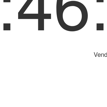
:46
Vend