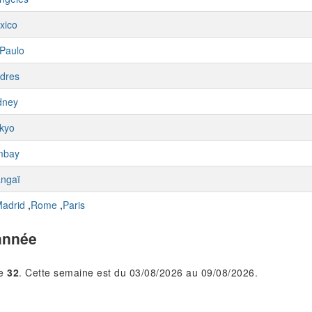
xico
Paulo
dres
dney
kyo
mbay
ngaï
adrid
,
Rome
,
Paris
année
le
32
. Cette semaine est du 03/08/2026 au 09/08/2026.
.