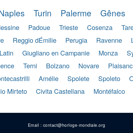
Naples
Turin
Palerme
Gênes
essine
Padoue
Trieste
Cosenza
Tar
re
Reggio dÉmilie
Perugia
Ravenne
Latin
Giugliano en Campanie
Monza
S
cence
Terni
Bolzano
Novare
Plaisanc
tecastrilli
Amélie
Spolete
Spoleto
O
io Mirteto
Civita Castellana
Montéfalco
Email : contact@horloge-mondiale.org