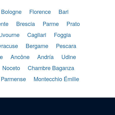
Bologne
Florence
Bari
ente
Brescia
Parme
Prato
Livourne
Cagliari
Foggia
yracuse
Bergame
Pescara
e
Ancône
Andría
Udine
Noceto
Chambre Baganza
 Parmense
Montecchio Émilie