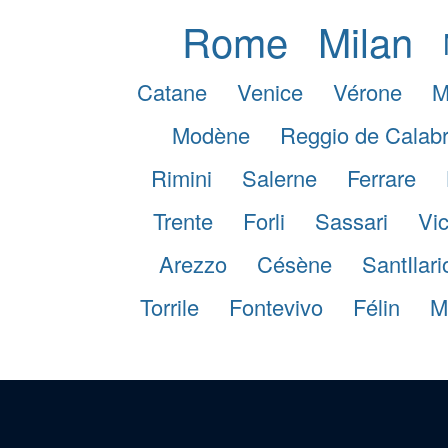
Rome
Milan
Catane
Venice
Vérone
M
Modène
Reggio de Calab
Rimini
Salerne
Ferrare
Trente
Forli
Sassari
Vi
Arezzo
Césène
SantIlar
Torrile
Fontevivo
Félin
M