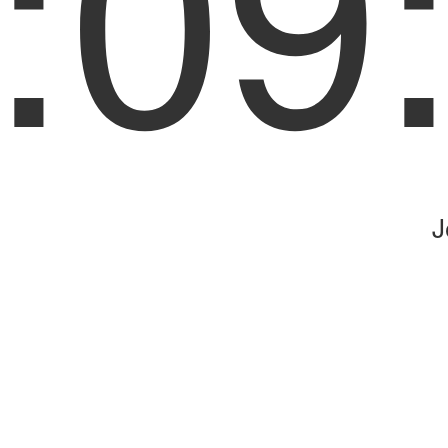
:09
J