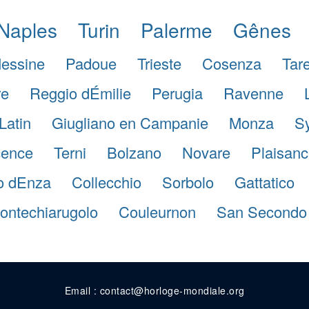
Naples
Turin
Palerme
Gênes
essine
Padoue
Trieste
Cosenza
Tar
re
Reggio dÉmilie
Perugia
Ravenne
Latin
Giugliano en Campanie
Monza
S
cence
Terni
Bolzano
Novare
Plaisanc
io dEnza
Collecchio
Sorbolo
Gattatico
ontechiarugolo
Couleurnon
San Secondo
Email : contact@horloge-mondiale.org