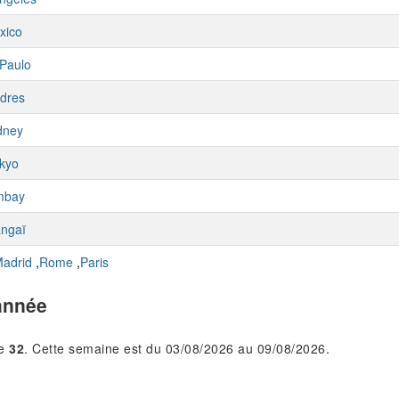
xico
Paulo
dres
dney
kyo
mbay
ngaï
adrid
,
Rome
,
Paris
année
le
32
. Cette semaine est du 03/08/2026 au 09/08/2026.
.