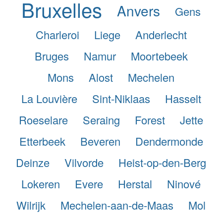
Bruxelles
Anvers
Gens
Charleroi
Liege
Anderlecht
Bruges
Namur
Moortebeek
Mons
Alost
Mechelen
La Louvière
Sint-Niklaas
Hasselt
Roeselare
Seraing
Forest
Jette
Etterbeek
Beveren
Dendermonde
Deinze
Vilvorde
Heist-op-den-Berg
Lokeren
Evere
Herstal
Ninové
Wilrijk
Mechelen-aan-de-Maas
Mol