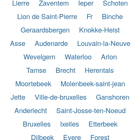
Lierre
Zaventem
Ieper
Schoten
Lion de Saint-Pierre
Fr
Binche
Geraardsbergen
Knokke-Heist
Asse
Audenarde
Louvain-la-Neuve
Wevelgem
Waterloo
Arlon
Tamse
Brecht
Herentals
Moortebeek
Molenbeek-saint-jean
Jette
Ville-de-bruxelles
Ganshoren
Anderlecht
Saint-Josse-ten-Noeud
Bruxelles
Ixelles
Etterbeek
Dilbeek
Evere
Forest