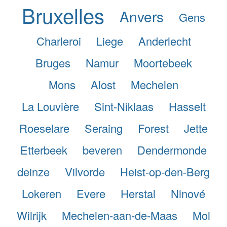
Bruxelles
Anvers
Gens
Charleroi
Liege
Anderlecht
Bruges
Namur
Moortebeek
Mons
Alost
Mechelen
La Louvière
Sint-Niklaas
Hasselt
Roeselare
Seraing
Forest
Jette
Etterbeek
beveren
Dendermonde
deinze
Vilvorde
Heist-op-den-Berg
Lokeren
Evere
Herstal
Ninové
Wilrijk
Mechelen-aan-de-Maas
Mol