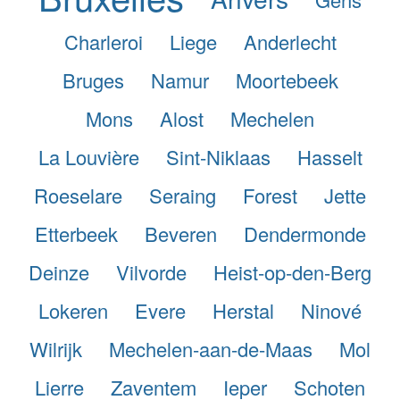
Charleroi
Liege
Anderlecht
Bruges
Namur
Moortebeek
Mons
Alost
Mechelen
La Louvière
Sint-Niklaas
Hasselt
Roeselare
Seraing
Forest
Jette
Etterbeek
Beveren
Dendermonde
Deinze
Vilvorde
Heist-op-den-Berg
Lokeren
Evere
Herstal
Ninové
Wilrijk
Mechelen-aan-de-Maas
Mol
Lierre
Zaventem
Ieper
Schoten