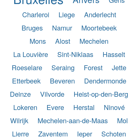
Charleroi
Liege
Anderlecht
Bruges
Namur
Moortebeek
Mons
Alost
Mechelen
La Louvière
Sint-Niklaas
Hasselt
Roeselare
Seraing
Forest
Jette
Etterbeek
Beveren
Dendermonde
Deinze
Vilvorde
Heist-op-den-Berg
Lokeren
Evere
Herstal
Ninové
Wilrijk
Mechelen-aan-de-Maas
Mol
Lierre
Zaventem
Ieper
Schoten