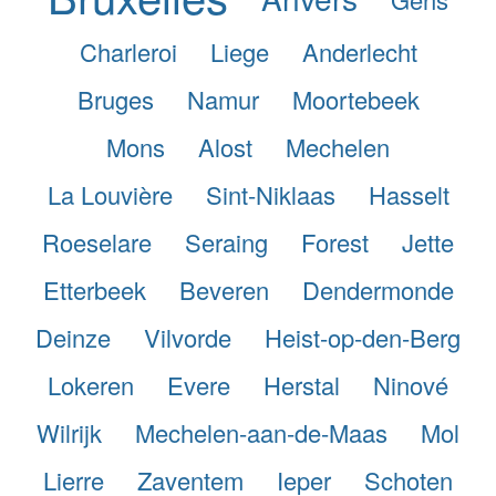
Charleroi
Liege
Anderlecht
Bruges
Namur
Moortebeek
Mons
Alost
Mechelen
La Louvière
Sint-Niklaas
Hasselt
Roeselare
Seraing
Forest
Jette
Etterbeek
Beveren
Dendermonde
Deinze
Vilvorde
Heist-op-den-Berg
Lokeren
Evere
Herstal
Ninové
Wilrijk
Mechelen-aan-de-Maas
Mol
Lierre
Zaventem
Ieper
Schoten