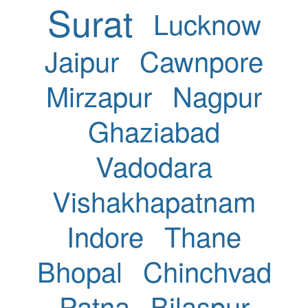
Surat
Lucknow
Jaipur
Cawnpore
Mirzapur
Nagpur
Ghaziabad
Vadodara
Vishakhapatnam
Indore
Thane
Bhopal
Chinchvad
Patna
Bilaspur