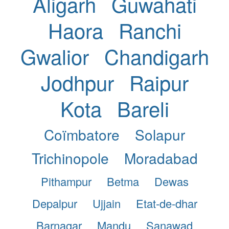
Aligarh
Guwahati
Haora
Ranchi
Gwalior
Chandigarh
Jodhpur
Raipur
Kota
Bareli
Coïmbatore
Solapur
Trichinopole
Moradabad
Pithampur
Betma
Dewas
Depalpur
Ujjain
Etat-de-dhar
Barnagar
Mandu
Sanawad