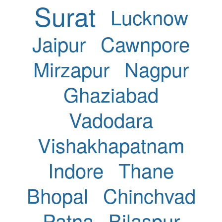
Surat
Lucknow
Jaipur
Cawnpore
Mirzapur
Nagpur
Ghaziabad
Vadodara
Vishakhapatnam
Indore
Thane
Bhopal
Chinchvad
Patna
Bilaspur