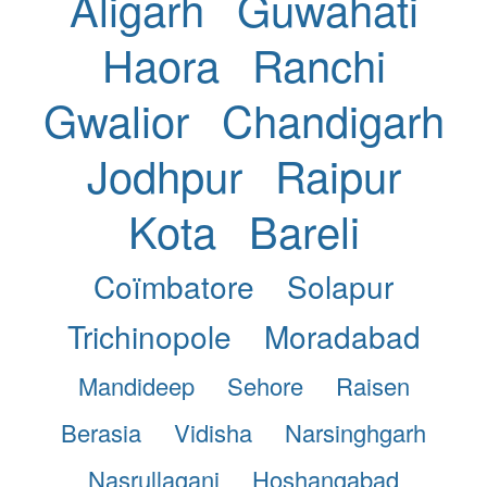
Aligarh
Guwahati
Haora
Ranchi
Gwalior
Chandigarh
Jodhpur
Raipur
Kota
Bareli
Coïmbatore
Solapur
Trichinopole
Moradabad
Mandideep
Sehore
Raisen
Berasia
Vidisha
Narsinghgarh
Nasrullaganj
Hoshangabad