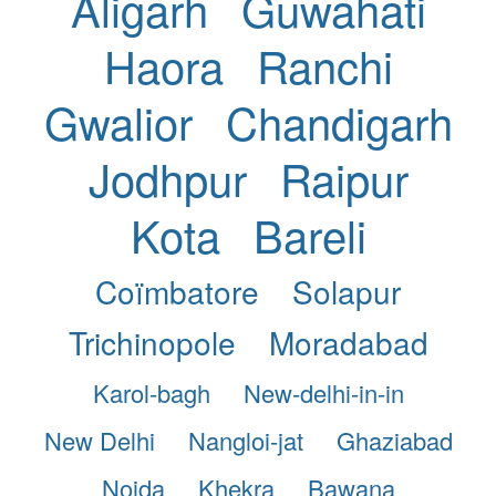
Aligarh
Guwahati
Haora
Ranchi
Gwalior
Chandigarh
Jodhpur
Raipur
Kota
Bareli
Coïmbatore
Solapur
Trichinopole
Moradabad
Karol-bagh
New-delhi-in-in
New Delhi
Nangloi-jat
Ghaziabad
Noida
Khekra
Bawana