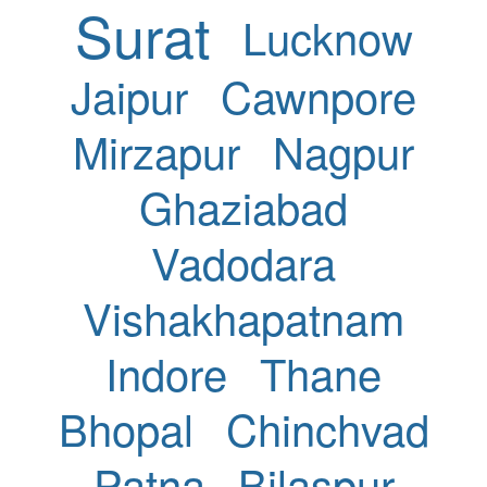
Surat
Lucknow
Jaipur
Cawnpore
Mirzapur
Nagpur
Ghaziabad
Vadodara
Vishakhapatnam
Indore
Thane
Bhopal
Chinchvad
Patna
Bilaspur