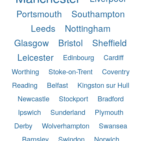
Portsmouth
Southampton
Leeds
Nottingham
Glasgow
Bristol
Sheffield
Leicester
Edinbourg
Cardiff
Worthing
Stoke-on-Trent
Coventry
Reading
Belfast
Kingston sur Hull
Newcastle
Stockport
Bradford
Ipswich
Sunderland
Plymouth
Derby
Wolverhampton
Swansea
Barnsley
Swindon
Norwich