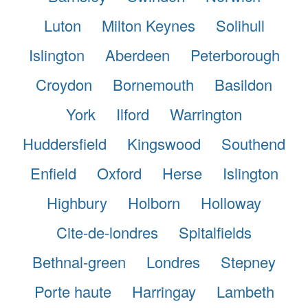
Luton
Milton Keynes
Solihull
Islington
Aberdeen
Peterborough
Croydon
Bornemouth
Basildon
York
Ilford
Warrington
Huddersfield
Kingswood
Southend
Enfield
Oxford
Herse
Islington
Highbury
Holborn
Holloway
Cite-de-londres
Spitalfields
Bethnal-green
Londres
Stepney
Porte haute
Harringay
Lambeth