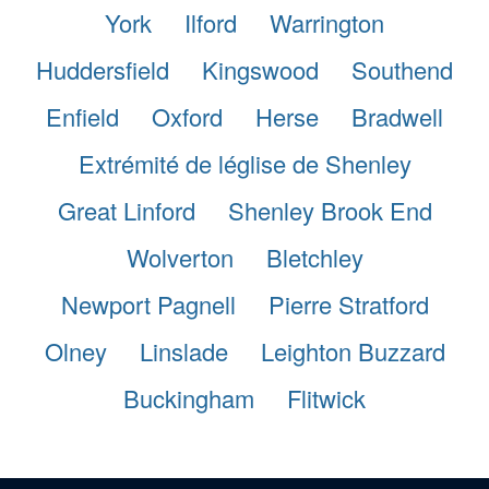
York
Ilford
Warrington
Huddersfield
Kingswood
Southend
Enfield
Oxford
Herse
Bradwell
Extrémité de léglise de Shenley
Great Linford
Shenley Brook End
Wolverton
Bletchley
Newport Pagnell
Pierre Stratford
Olney
Linslade
Leighton Buzzard
Buckingham
Flitwick