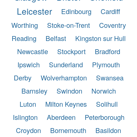
Leicester
Edinbourg
Cardiff
Worthing
Stoke-on-Trent
Coventry
Reading
Belfast
Kingston sur Hull
Newcastle
Stockport
Bradford
Ipswich
Sunderland
Plymouth
Derby
Wolverhampton
Swansea
Barnsley
Swindon
Norwich
Luton
Milton Keynes
Solihull
Islington
Aberdeen
Peterborough
Croydon
Bornemouth
Basildon