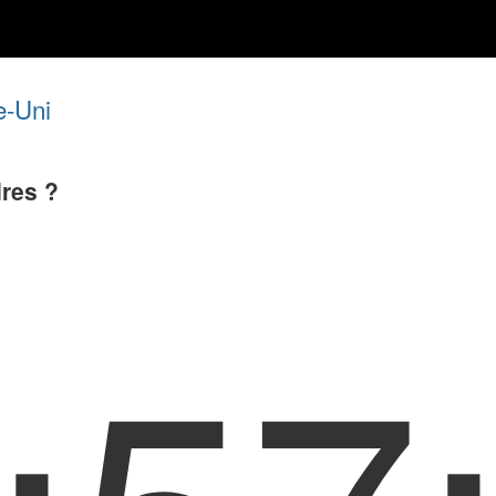
-Uni
dres ?