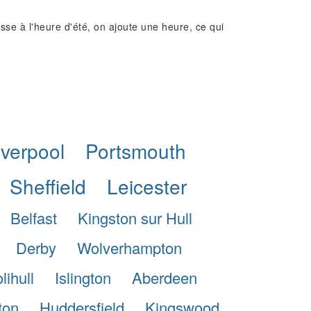
e à l'heure d'été, on ajoute une heure, ce qui
iverpool
Portsmouth
Sheffield
Leicester
Belfast
Kingston sur Hull
Derby
Wolverhampton
lihull
Islington
Aberdeen
ton
Huddersfield
Kingswood