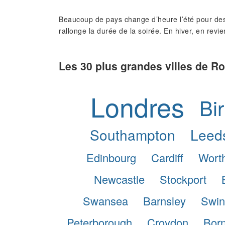
Beaucoup de pays change d’heure l’été pour des
rallonge la durée de la soirée. En hiver, en revie
Les 30 plus grandes villes de 
Londres
Bi
Southampton
Leed
Edinbourg
Cardiff
Wort
Newcastle
Stockport
Swansea
Barnsley
Swin
Peterborough
Croydon
Bor