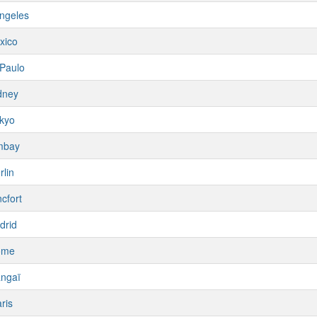
ngeles
xico
Paulo
dney
kyo
mbay
rlin
cfort
drid
ome
ngaï
ris