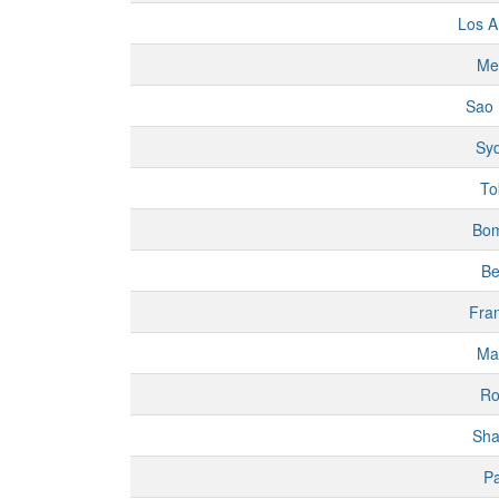
Los A
Me
Sao 
Sy
To
Bo
Be
Fran
Ma
R
Sha
Pa