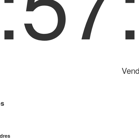
:57
Vend
es
ndres