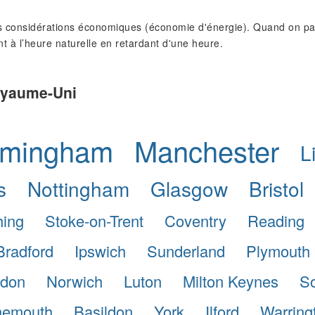
 considérations économiques (économie d'énergie). Quand on pass
nt à l’heure naturelle en retardant d'une heure.
Royaume-Uni
rmingham
Manchester
L
s
Nottingham
Glasgow
Bristol
hing
Stoke-on-Trent
Coventry
Reading
Bradford
Ipswich
Sunderland
Plymouth
don
Norwich
Luton
Milton Keynes
So
nemouth
Basildon
York
Ilford
Warring