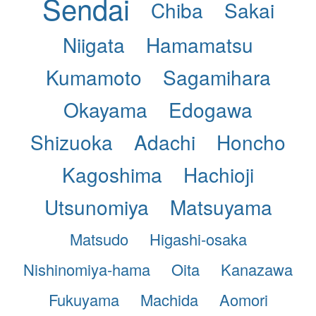
Sendai
Chiba
Sakai
Niigata
Hamamatsu
Kumamoto
Sagamihara
Okayama
Edogawa
Shizuoka
Adachi
Honcho
Kagoshima
Hachioji
Utsunomiya
Matsuyama
Matsudo
Higashi-osaka
Nishinomiya-hama
Oita
Kanazawa
Fukuyama
Machida
Aomori