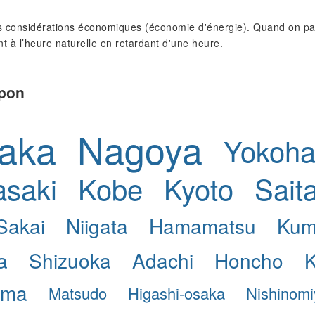
 considérations économiques (économie d'énergie). Quand on pass
nt à l’heure naturelle en retardant d'une heure.
apon
aka
Nagoya
Yokoh
saki
Kobe
Kyoto
Sait
Sakai
Niigata
Hamamatsu
Kum
a
Shizuoka
Adachi
Honcho
ama
Matsudo
Higashi-osaka
Nishinom