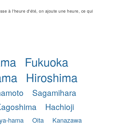
e à l'heure d'été, on ajoute une heure, ce qui
ama
Fukuoka
ama
Hiroshima
amoto
Sagamihara
Kagoshima
Hachioji
iya-hama
Oita
Kanazawa