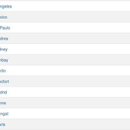
ngeles
xico
Paulo
dres
dney
mbay
rlin
cfort
drid
ome
ngaï
ris