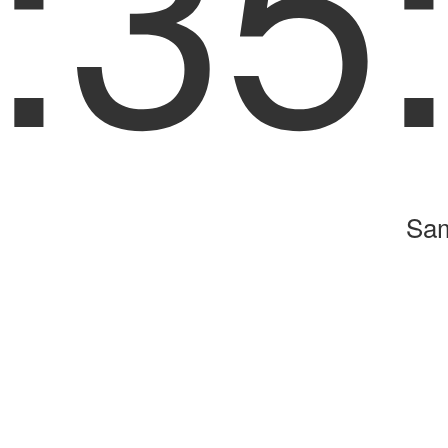
:35
Sam