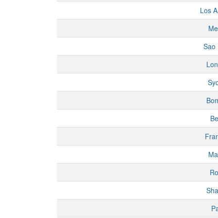
Los A
Me
Sao 
Lon
Sy
Bo
Be
Fran
Ma
R
Sha
Pa