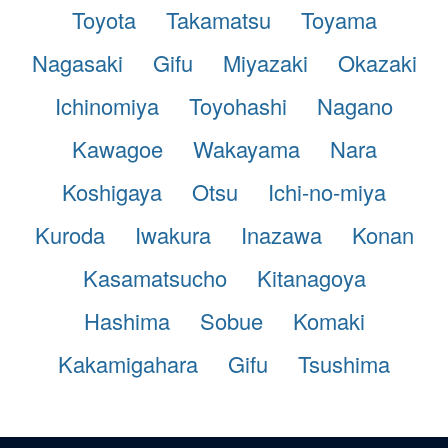
Toyota
Takamatsu
Toyama
Nagasaki
Gifu
Miyazaki
Okazaki
Ichinomiya
Toyohashi
Nagano
Kawagoe
Wakayama
Nara
Koshigaya
Otsu
Ichi-no-miya
Kuroda
Iwakura
Inazawa
Konan
Kasamatsucho
Kitanagoya
Hashima
Sobue
Komaki
Kakamigahara
Gifu
Tsushima