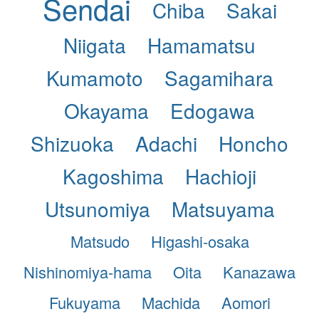
Sendai
Chiba
Sakai
Niigata
Hamamatsu
Kumamoto
Sagamihara
Okayama
Edogawa
Shizuoka
Adachi
Honcho
Kagoshima
Hachioji
Utsunomiya
Matsuyama
Matsudo
Higashi-osaka
Nishinomiya-hama
Oita
Kanazawa
Fukuyama
Machida
Aomori