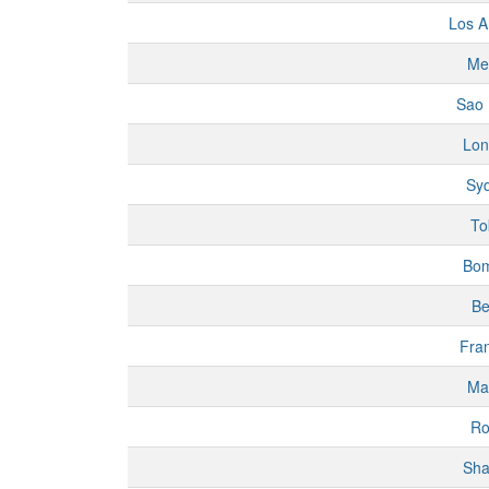
Los A
Me
Sao 
Lon
Sy
To
Bo
Be
Fran
Ma
R
Sha