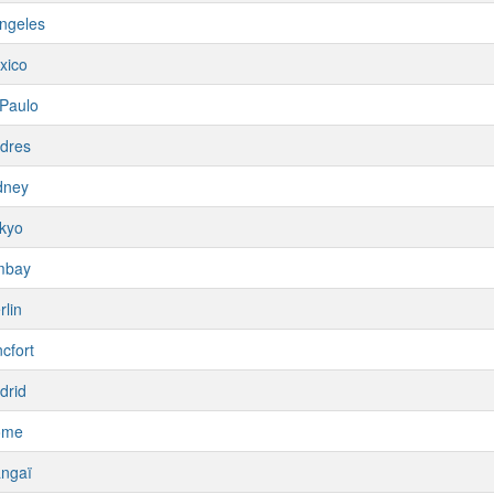
ngeles
xico
Paulo
dres
dney
kyo
mbay
rlin
cfort
drid
ome
ngaï