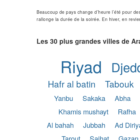
Beaucoup de pays change d’heure l’été pour des
rallonge la durée de la soirée. En hiver, en revie
Les 30 plus grandes villes de Ar
Riyad
Djed
Hafr al batin
Tabouk
Yanbu
Sakaka
Abha
Khamis mushayt
Rafha
Al bahah
Jubbah
Ad Diriy
Tarout
Saihat
Gazan