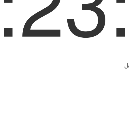
:23
J