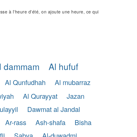
e à l'heure d'été, on ajoute une heure, ce qui
d dammam
Al hufuf
Al Qunfudhah
Al mubarraz
wiyah
Al Qurayyat
Jazan
ulayyil
Dawmat al Jandal
Ar-rass
Ash-shafa
Bisha
ji
Sabya
Al-duwadmi