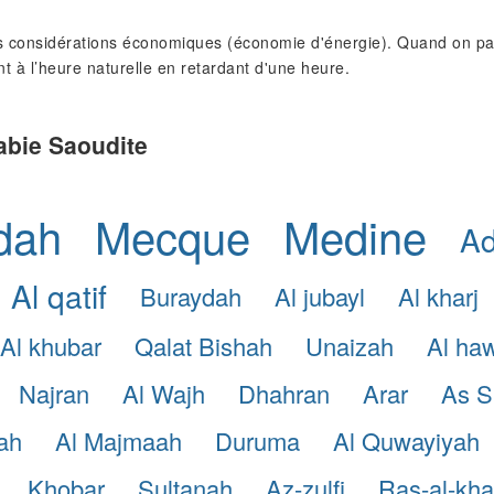
 considérations économiques (économie d'énergie). Quand on pass
nt à l’heure naturelle en retardant d'une heure.
abie Saoudite
dah
Mecque
Medine
A
Al qatif
Buraydah
Al jubayl
Al kharj
Al khubar
Qalat Bishah
Unaizah
Al ha
Najran
Al Wajh
Dhahran
Arar
As S
ah
Al Majmaah
Duruma
Al Quwayiyah
Khobar
Sultanah
Az-zulfi
Ras-al-khaf