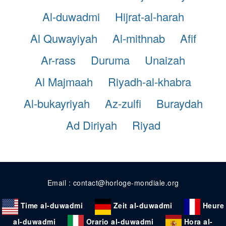
Al-duwadmi
Hijrat-al-harah
Al Quwayiyah
Al-mithnab
Afif
Ar-rass
Duruma
Unaizah
Al Majmaah
Riyadh-al-khabra
Al-bukayriyah
Az-zulfi
Buraydah
Ad Diriyah
Riyad
Email : contact@horloge-mondiale.org
Time al-duwadmi
Zeit al-duwadmi
Heure
al-duwadmi
Orario al-duwadmi
Hora al-