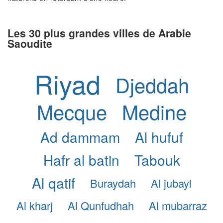
Les 30 plus grandes villes de Arabie
Saoudite
Riyad
Djeddah
Mecque
Medine
Ad dammam
Al hufuf
Hafr al batin
Tabouk
Al qatif
Buraydah
Al jubayl
Al kharj
Al Qunfudhah
Al mubarraz