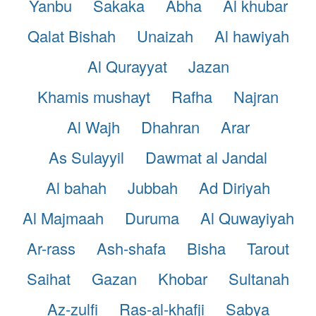
Yanbu
Sakaka
Abha
Al khubar
Qalat Bishah
Unaizah
Al hawiyah
Al Qurayyat
Jazan
Khamis mushayt
Rafha
Najran
Al Wajh
Dhahran
Arar
As Sulayyil
Dawmat al Jandal
Al bahah
Jubbah
Ad Diriyah
Al Majmaah
Duruma
Al Quwayiyah
Ar-rass
Ash-shafa
Bisha
Tarout
Saihat
Gazan
Khobar
Sultanah
Az-zulfi
Ras-al-khafji
Sabya