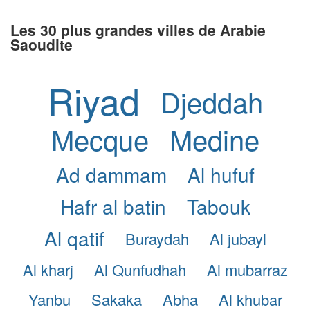
Les 30 plus grandes villes de Arabie
Saoudite
Riyad
Djeddah
Mecque
Medine
Ad dammam
Al hufuf
Hafr al batin
Tabouk
Al qatif
Buraydah
Al jubayl
Al kharj
Al Qunfudhah
Al mubarraz
Yanbu
Sakaka
Abha
Al khubar