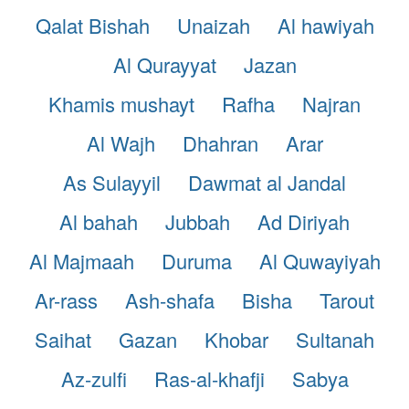
Qalat Bishah
Unaizah
Al hawiyah
Al Qurayyat
Jazan
Khamis mushayt
Rafha
Najran
Al Wajh
Dhahran
Arar
As Sulayyil
Dawmat al Jandal
Al bahah
Jubbah
Ad Diriyah
Al Majmaah
Duruma
Al Quwayiyah
Ar-rass
Ash-shafa
Bisha
Tarout
Saihat
Gazan
Khobar
Sultanah
Az-zulfi
Ras-al-khafji
Sabya