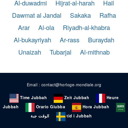
Al-duwadmi
Hijrat-al-harah
Hail
Dawmat al Jandal
Sakaka
Rafha
Arar
Al-ola
Riyadh-al-khabra
Al-bukayriyah
Ar-rass
Buraydah
Unaizah
Tubarjal
Al-mithnab
Email : contact@horloge-mondiale.org
Time Jubbah
Zeit Jubbah
Heure
Jubbah
Orario Giubba
Hora Jubbah
الوقت جبة
tid i Jubbah