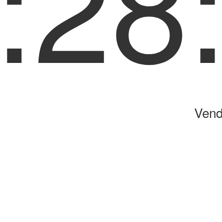
:28
Vend