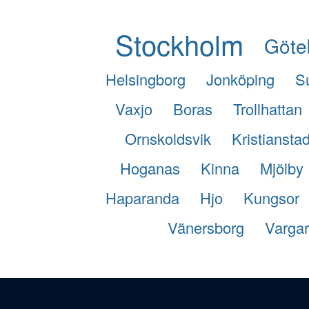
Stockholm
Göte
Helsingborg
Jonköping
S
Vaxjo
Boras
Trollhattan
Ornskoldsvik
Kristiansta
Hoganas
Kinna
Mjölby
Haparanda
Hjo
Kungsor
Vänersborg
Varga