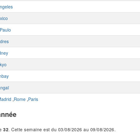
ngeles
xico
Paulo
dres
dney
kyo
mbay
ngaï
adrid
,
Rome
,
Paris
année
le
32
. Cette semaine est du 03/08/2026 au 09/08/2026.