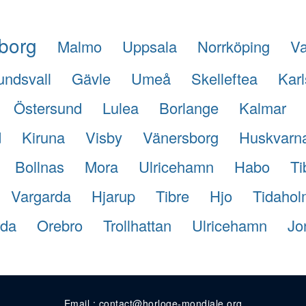
borg
Malmo
Uppsala
Norrköping
Va
undsvall
Gävle
Umeå
Skelleftea
Karl
Östersund
Lulea
Borlange
Kalmar
d
Kiruna
Visby
Vänersborg
Huskvarn
Bollnas
Mora
Ulricehamn
Habo
Ti
Vargarda
Hjarup
Tibre
Hjo
Tidahol
rda
Orebro
Trollhattan
Ulricehamn
Jo
Email : contact@horloge-mondiale.org