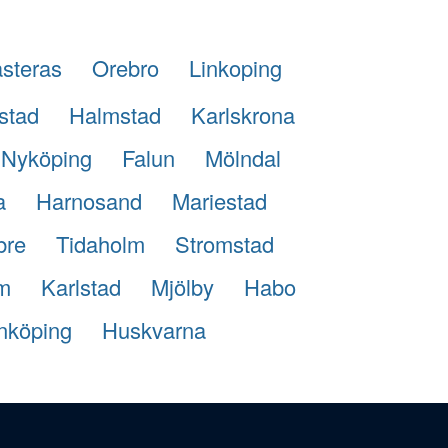
steras
Orebro
Linkoping
stad
Halmstad
Karlskrona
Nyköping
Falun
Mölndal
a
Harnosand
Mariestad
bre
Tidaholm
Stromstad
m
Karlstad
Mjölby
Habo
nköping
Huskvarna