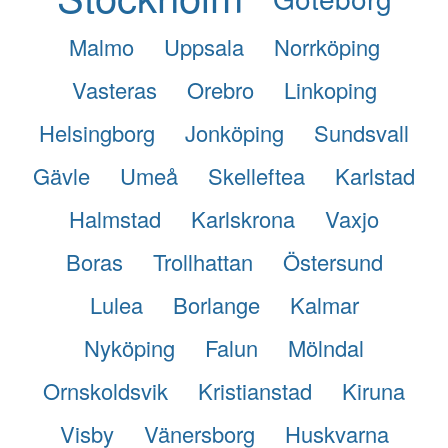
Malmo
Uppsala
Norrköping
Vasteras
Orebro
Linkoping
Helsingborg
Jonköping
Sundsvall
Gävle
Umeå
Skelleftea
Karlstad
Halmstad
Karlskrona
Vaxjo
Boras
Trollhattan
Östersund
Lulea
Borlange
Kalmar
Nyköping
Falun
Mölndal
Ornskoldsvik
Kristianstad
Kiruna
Visby
Vänersborg
Huskvarna