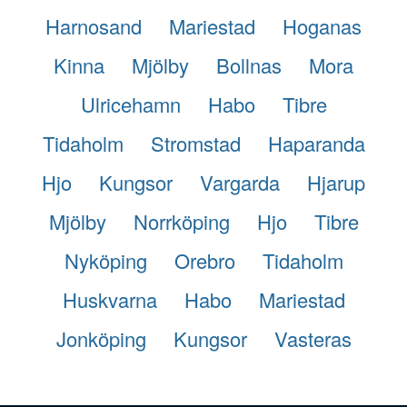
Harnosand
Mariestad
Hoganas
Kinna
Mjölby
Bollnas
Mora
Ulricehamn
Habo
Tibre
Tidaholm
Stromstad
Haparanda
Hjo
Kungsor
Vargarda
Hjarup
Mjölby
Norrköping
Hjo
Tibre
Nyköping
Orebro
Tidaholm
Huskvarna
Habo
Mariestad
Jonköping
Kungsor
Vasteras