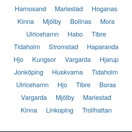
Harnosand
Mariestad
Hoganas
Kinna
Mjölby
Bollnas
Mora
Ulricehamn
Habo
Tibre
Tidaholm
Stromstad
Haparanda
Hjo
Kungsor
Vargarda
Hjarup
Jonköping
Huskvarna
Tidaholm
Ulricehamn
Hjo
Tibre
Boras
Vargarda
Mjölby
Mariestad
Kinna
Linkoping
Trollhattan