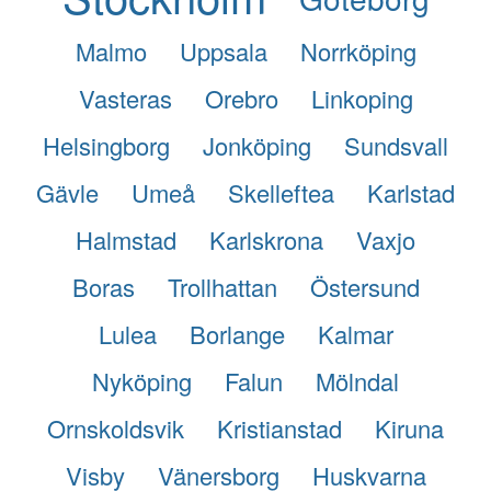
Malmo
Uppsala
Norrköping
Vasteras
Orebro
Linkoping
Helsingborg
Jonköping
Sundsvall
Gävle
Umeå
Skelleftea
Karlstad
Halmstad
Karlskrona
Vaxjo
Boras
Trollhattan
Östersund
Lulea
Borlange
Kalmar
Nyköping
Falun
Mölndal
Ornskoldsvik
Kristianstad
Kiruna
Visby
Vänersborg
Huskvarna