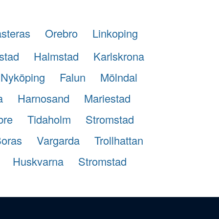
steras
Orebro
Linkoping
stad
Halmstad
Karlskrona
Nyköping
Falun
Mölndal
a
Harnosand
Mariestad
bre
Tidaholm
Stromstad
oras
Vargarda
Trollhattan
Huskvarna
Stromstad