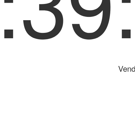
:39
Vend