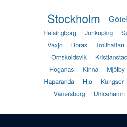
Stockholm
Göte
Helsingborg
Jonköping
S
Vaxjo
Boras
Trollhattan
Ornskoldsvik
Kristiansta
Hoganas
Kinna
Mjölby
Haparanda
Hjo
Kungsor
Vänersborg
Ulricehamn