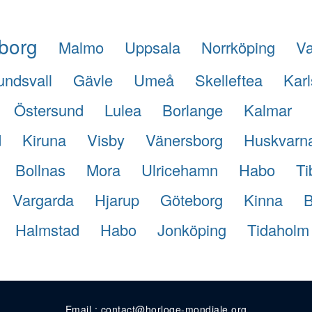
borg
Malmo
Uppsala
Norrköping
Va
undsvall
Gävle
Umeå
Skelleftea
Karl
Östersund
Lulea
Borlange
Kalmar
d
Kiruna
Visby
Vänersborg
Huskvarn
Bollnas
Mora
Ulricehamn
Habo
Ti
Vargarda
Hjarup
Göteborg
Kinna
B
Halmstad
Habo
Jonköping
Tidaholm
Email : contact@horloge-mondiale.org