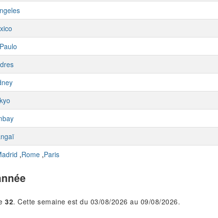
ngeles
xico
Paulo
dres
dney
kyo
mbay
ngaï
adrid
,
Rome
,
Paris
année
le
32
. Cette semaine est du 03/08/2026 au 09/08/2026.