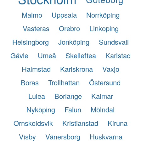
Malmo
Uppsala
Norrköping
Vasteras
Orebro
Linkoping
Helsingborg
Jonköping
Sundsvall
Gävle
Umeå
Skelleftea
Karlstad
Halmstad
Karlskrona
Vaxjo
Boras
Trollhattan
Östersund
Lulea
Borlange
Kalmar
Nyköping
Falun
Mölndal
Ornskoldsvik
Kristianstad
Kiruna
Visby
Vänersborg
Huskvarna