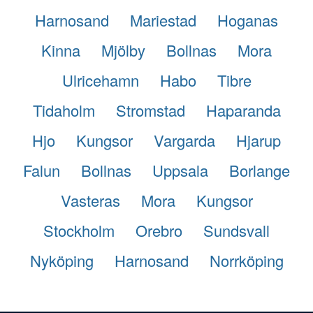
Harnosand
Mariestad
Hoganas
Kinna
Mjölby
Bollnas
Mora
Ulricehamn
Habo
Tibre
Tidaholm
Stromstad
Haparanda
Hjo
Kungsor
Vargarda
Hjarup
Falun
Bollnas
Uppsala
Borlange
Vasteras
Mora
Kungsor
Stockholm
Orebro
Sundsvall
Nyköping
Harnosand
Norrköping