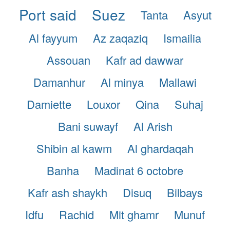
Port said
Suez
Tanta
Asyut
Al fayyum
Az zaqaziq
Ismailia
Assouan
Kafr ad dawwar
Damanhur
Al minya
Mallawi
Damiette
Louxor
Qina
Suhaj
Bani suwayf
Al Arish
Shibin al kawm
Al ghardaqah
Banha
Madinat 6 octobre
Kafr ash shaykh
Disuq
Bilbays
Idfu
Rachid
Mit ghamr
Munuf