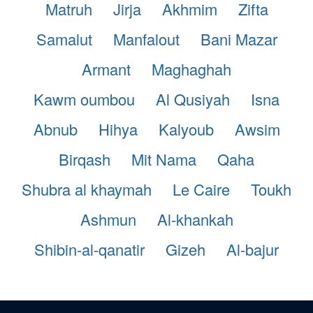
Matruh
Jirja
Akhmim
Zifta
Samalut
Manfalout
Bani Mazar
Armant
Maghaghah
Kawm oumbou
Al Qusiyah
Isna
Abnub
Hihya
Kalyoub
Awsim
Birqash
Mit Nama
Qaha
Shubra al khaymah
Le Caire
Toukh
Ashmun
Al-khankah
Shibin-al-qanatir
Gizeh
Al-bajur