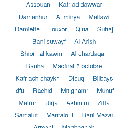
Assouan
Kafr ad dawwar
Damanhur
Al minya
Mallawi
Damiette
Louxor
Qina
Suhaj
Bani suwayf
Al Arish
Shibin al kawm
Al ghardaqah
Banha
Madinat 6 octobre
Kafr ash shaykh
Disuq
Bilbays
Idfu
Rachid
Mit ghamr
Munuf
Matruh
Jirja
Akhmim
Zifta
Samalut
Manfalout
Bani Mazar
Armant
Maghaghah