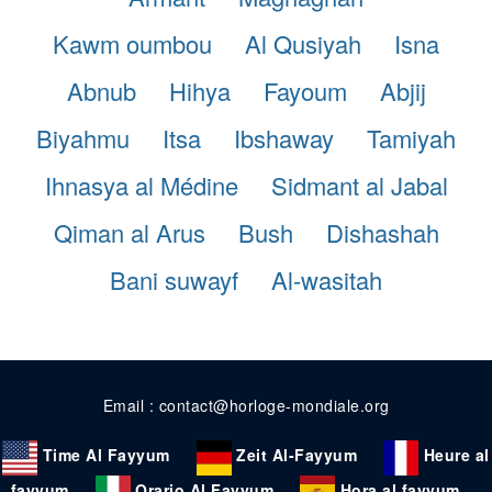
Kawm oumbou
Al Qusiyah
Isna
Abnub
Hihya
Fayoum
Abjij
Biyahmu
Itsa
Ibshaway
Tamiyah
Ihnasya al Médine
Sidmant al Jabal
Qiman al Arus
Bush
Dishashah
Bani suwayf
Al-wasitah
Email : contact@horloge-mondiale.org
Time Al Fayyum
Zeit Al-Fayyum
Heure al
fayyum
Orario Al Fayyum
Hora al fayyum