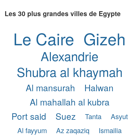
Les 30 plus grandes villes de Egypte
Le Caire
Gizeh
Alexandrie
Shubra al khaymah
Al mansurah
Halwan
Al mahallah al kubra
Port said
Suez
Tanta
Asyut
Al fayyum
Az zaqaziq
Ismailia