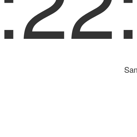
:22
Sam