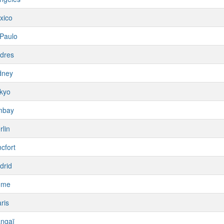
xico
Paulo
dres
dney
kyo
mbay
rlin
cfort
drid
ome
ris
ngaï