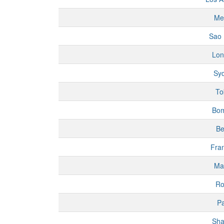
Me
Sao 
Lon
Sy
To
Bo
Be
Fran
Ma
R
Pa
Sha