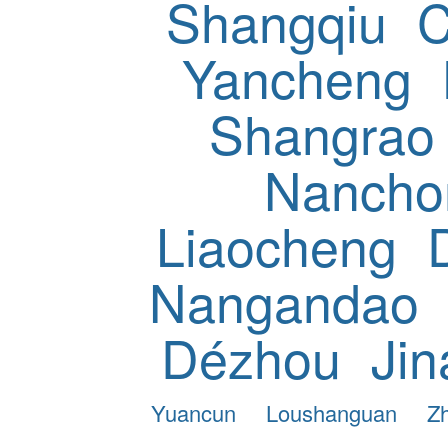
Shangqiu
C
Yancheng
Shangrao
Nancho
Liaocheng
Nangandao
Dézhou
Jin
Yuancun
Loushanguan
Z