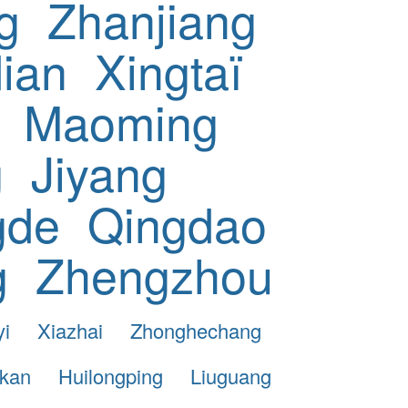
g
Zhanjiang
ian
Xingtaï
Maoming
g
Jiyang
gde
Qingdao
g
Zhengzhou
yi
Xiazhai
Zhonghechang
kan
Huilongping
Liuguang