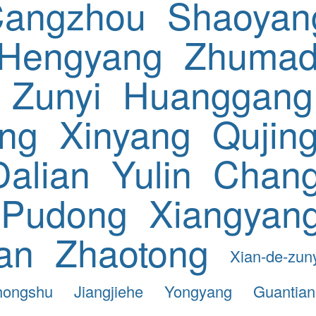
angzhou
Shaoyan
Hengyang
Zhumad
Zunyi
Huanggang
ng
Xinyang
Qujin
Dalian
Yulin
Chan
Pudong
Xiangyan
an
Zhaotong
Xian-de-zun
hongshu
Jiangjiehe
Yongyang
Guantian