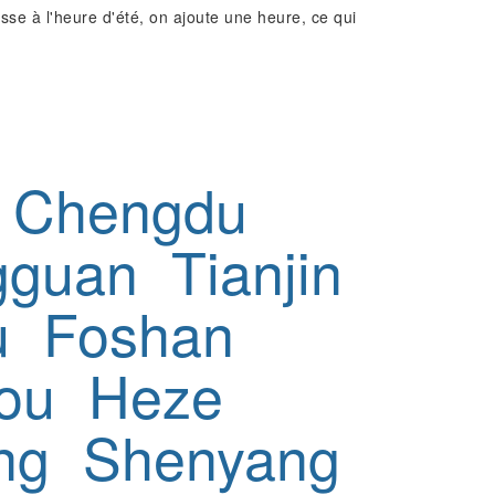
e à l'heure d'été, on ajoute une heure, ce qui
Chengdu
gguan
Tianjin
u
Foshan
ou
Heze
ng
Shenyang