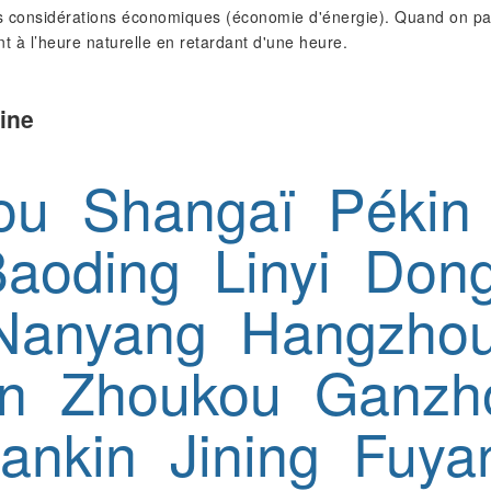
 considérations économiques (économie d'énergie). Quand on pass
nt à l’heure naturelle en retardant d'une heure.
ine
ou
Shangaï
Pékin
Baoding
Linyi
Don
Nanyang
Hangzho
n
Zhoukou
Ganzh
ankin
Jining
Fuya