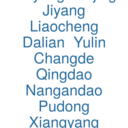
Jiyang
Liaocheng
Dalian
Yulin
Changde
Qingdao
Nangandao
Pudong
Xiangyang