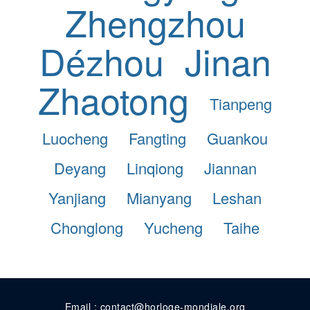
Zhengzhou
Dézhou
Jinan
Zhaotong
Tianpeng
Luocheng
Fangting
Guankou
Deyang
Linqiong
Jiannan
Yanjiang
Mianyang
Leshan
Chonglong
Yucheng
Taihe
Email : contact@horloge-mondiale.org