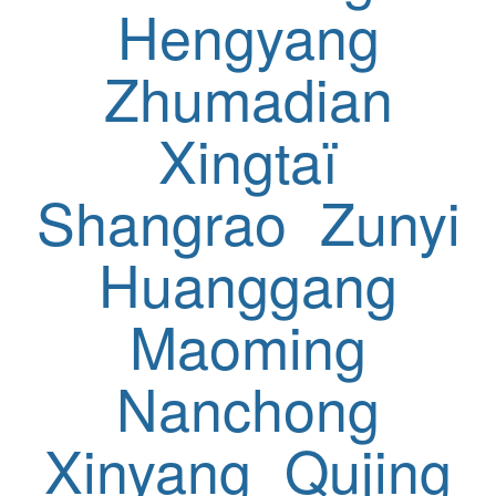
Hengyang
Zhumadian
Xingtaï
Shangrao
Zunyi
Huanggang
Maoming
Nanchong
Xinyang
Qujing