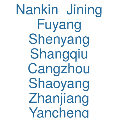
Nankin
Jining
Fuyang
Shenyang
Shangqiu
Cangzhou
Shaoyang
Zhanjiang
Yancheng