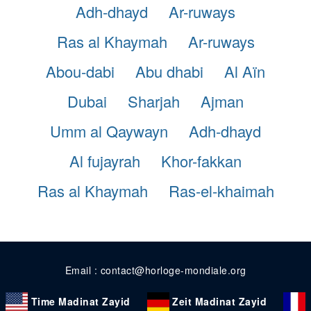
Adh-dhayd
Ar-ruways
Ras al Khaymah
Ar-ruways
Abou-dabi
Abu dhabi
Al Aïn
Dubai
Sharjah
Ajman
Umm al Qaywayn
Adh-dhayd
Al fujayrah
Khor-fakkan
Ras al Khaymah
Ras-el-khaimah
Email : contact@horloge-mondiale.org
Time Madinat Zayid
Zeit Madinat Zayid