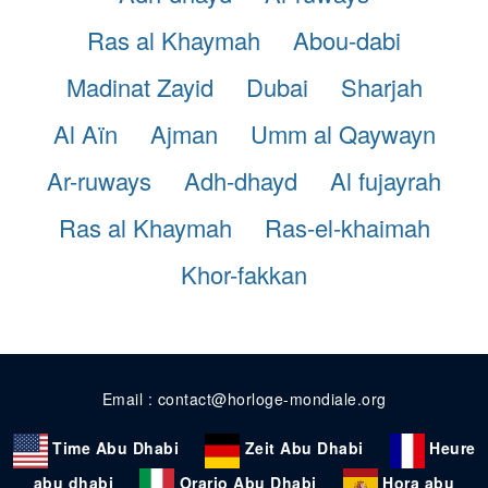
Ras al Khaymah
Abou-dabi
Madinat Zayid
Dubai
Sharjah
Al Aïn
Ajman
Umm al Qaywayn
Ar-ruways
Adh-dhayd
Al fujayrah
Ras al Khaymah
Ras-el-khaimah
Khor-fakkan
Email : contact@horloge-mondiale.org
Time Abu Dhabi
Zeit Abu Dhabi
Heure
abu dhabi
Orario Abu Dhabi
Hora abu