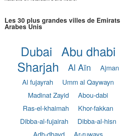
Les 30 plus grandes villes de Emirats
Arabes Unis
Dubai
Abu dhabi
Sharjah
Al Aïn
Ajman
Al fujayrah
Umm al Qaywayn
Madinat Zayid
Abou-dabi
Ras-el-khaimah
Khor-fakkan
Dibba-al-fujairah
Dibba-al-hisn
Adh-dhayd
Ar-ruways