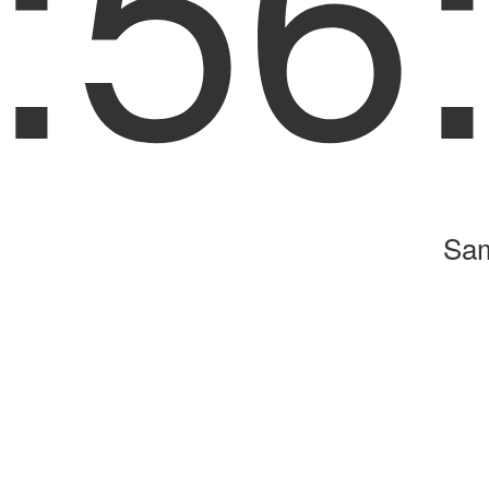
:56
Sam