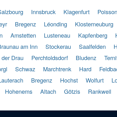
Salzbourg
Innsbruck
Klagenfurt
Poisson
eyr
Bregenz
Léonding
Klosterneuburg
n
Amstetten
Lusteneau
Kapfenberg
Braunau am Inn
Stockerau
Saalfelden
H
n der Drau
Perchtoldsdorf
Bludenz
Terni
rgl
Schwaz
Marchtrenk
Hard
Feldba
Lauterach
Bregenz
Hochst
Wolfurt
L
Hohenems
Altach
Götzis
Rankweil