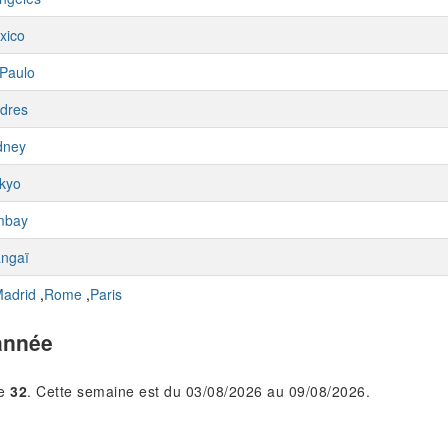
xico
Paulo
dres
dney
kyo
mbay
ngaï
adrid
,
Rome
,
Paris
année
le
32
. Cette semaine est du 03/08/2026 au 09/08/2026.
.