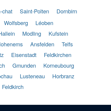
-chat
Saint-Polten
Dornbirn
Wolfsberg
Léoben
Hallein
Modling
Kufstein
ohenems
Ansfelden
Telfs
tz
Eisenstadt
Feldkirchen
ch
Gmunden
Korneubourg
ochau
Lusteneau
Horbranz
Feldkirch