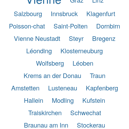
Salzbourg
Innsbruck
Klagenfurt
Poisson-chat
Saint-Polten
Dornbirn
Vienne Neustadt
Steyr
Bregenz
Léonding
Klosterneuburg
Wolfsberg
Léoben
Krems an der Donau
Traun
Amstetten
Lusteneau
Kapfenberg
Hallein
Modling
Kufstein
Traiskirchen
Schwechat
Braunau am Inn
Stockerau