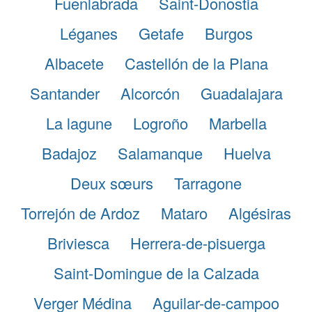
Fuenlabrada
Saint-Donostia
Léganes
Getafe
Burgos
Albacete
Castellón de la Plana
Santander
Alcorcón
Guadalajara
La lagune
Logroño
Marbella
Badajoz
Salamanque
Huelva
Deux sœurs
Tarragone
Torrejón de Ardoz
Mataro
Algésiras
Briviesca
Herrera-de-pisuerga
Saint-Domingue de la Calzada
Verger Médina
Aguilar-de-campoo