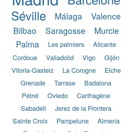
Séville
Málaga
Valence
Bilbao
Saragosse
Murcie
Palma
Les palmiers
Alicante
Cordoue
Valladolid
Vigo
Gijón
Vitoria-Gasteiz
La Corogne
Elche
Grenade
Tarrase
Badalona
Pétrel
Oviedo
Carthagène
Sabadell
Jerez de la Frontera
Sainte Croix
Pampelune
Almería