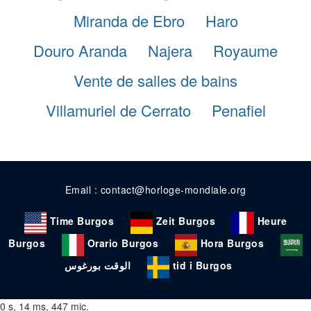
Miranda de Ebro
Haro
Douro Aranda
Najera
Royaume
Vente de salles de bains
Villamuriel de Cerrato
Penafiel
Email : contact@horloge-mondiale.org
Time Burgos
Zeit Burgos
Heure
Burgos
Orario Burgos
Hora Burgos
الوقت بورغوس
tid i Burgos
0 s, 14 ms, 447 mic.