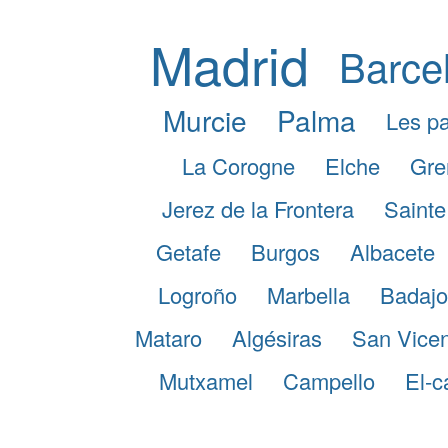
Madrid
Barce
Murcie
Palma
Les pa
La Corogne
Elche
Gre
Jerez de la Frontera
Sainte
Getafe
Burgos
Albacete
Logroño
Marbella
Badajo
Mataro
Algésiras
San Vicen
Mutxamel
Campello
El-c