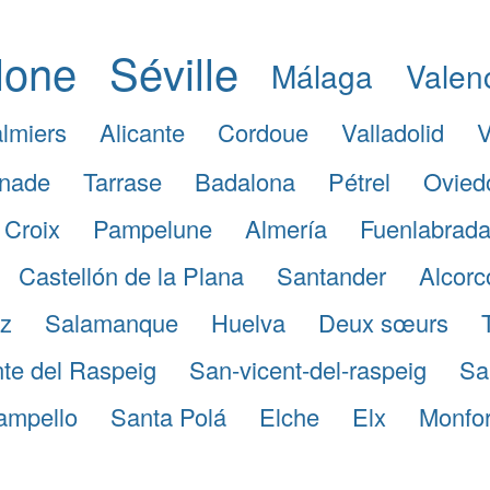
lone
Séville
Málaga
Valen
lmiers
Alicante
Cordoue
Valladolid
V
nade
Tarrase
Badalona
Pétrel
Ovied
 Croix
Pampelune
Almería
Fuenlabrad
Castellón de la Plana
Santander
Alcorc
z
Salamanque
Huelva
Deux sœurs
te del Raspeig
San-vicent-del-raspeig
Sa
ampello
Santa Polá
Elche
Elx
Monfor