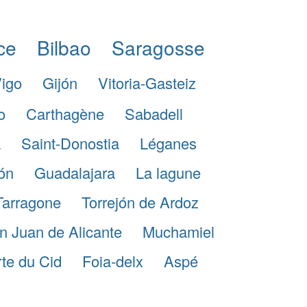
ce
Bilbao
Saragosse
igo
Gijón
Vitoria-Gasteiz
o
Carthagène
Sabadell
a
Saint-Donostia
Léganes
ón
Guadalajara
La lagune
Tarragone
Torrejón de Ardoz
n Juan de Alicante
Muchamiel
te du Cid
Foia-delx
Aspé