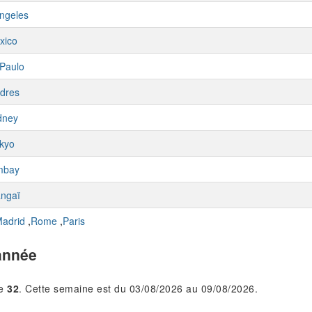
ngeles
xico
Paulo
dres
dney
kyo
mbay
ngaï
adrid
,
Rome
,
Paris
année
le
32
. Cette semaine est du 03/08/2026 au 09/08/2026.