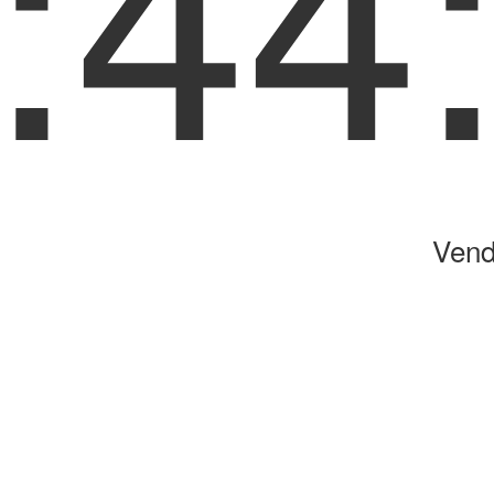
:44
Vend