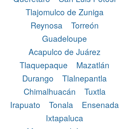
Tlajomulco de Zuniga
Reynosa
Torreón
Guadeloupe
Acapulco de Juárez
Tlaquepaque
Mazatlán
Durango
Tlalnepantla
Chimalhuacán
Tuxtla
Irapuato
Tonala
Ensenada
Ixtapaluca