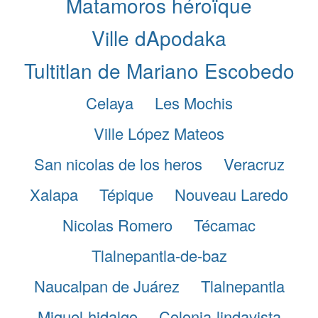
Matamoros héroïque
Ville dApodaka
Tultitlan de Mariano Escobedo
Celaya
Les Mochis
Ville López Mateos
San nicolas de los heros
Veracruz
Xalapa
Tépique
Nouveau Laredo
Nicolas Romero
Técamac
Tlalnepantla-de-baz
Naucalpan de Juárez
Tlalnepantla
Miguel-hidalgo
Colonia-lindavista