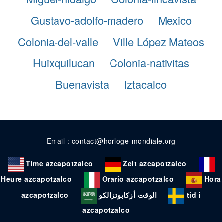
Gustavo-adolfo-madero
Mexico
Colonia-del-valle
Ville López Mateos
Huixquilucan
Colonia-nativitas
Buenavista
Iztacalco
Email : contact@horloge-mondiale.org
Time azcapotzalco
Zeit azcapotzalco
Heure azcapotzalco
Orario azcapotzalco
Hora
azcapotzalco
الوقت أزكابوتزالكو
tid i
azcapotzalco