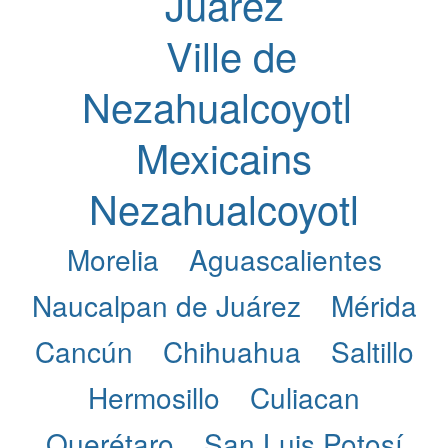
Juárez
Ville de
Nezahualcoyotl
Mexicains
Nezahualcoyotl
Morelia
Aguascalientes
Naucalpan de Juárez
Mérida
Cancún
Chihuahua
Saltillo
Hermosillo
Culiacan
Querétaro
San Luis Potosí