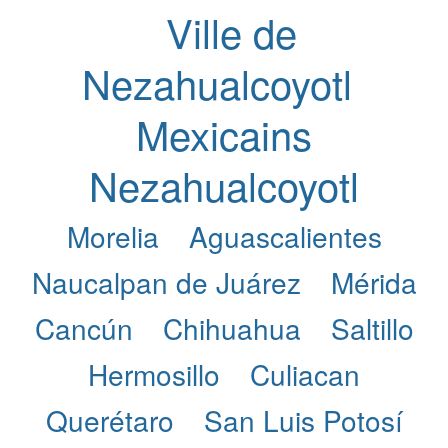
Ville de
Nezahualcoyotl
Mexicains
Nezahualcoyotl
Morelia
Aguascalientes
Naucalpan de Juárez
Mérida
Cancún
Chihuahua
Saltillo
Hermosillo
Culiacan
Querétaro
San Luis Potosí