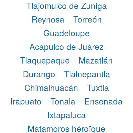
Tlajomulco de Zuniga
Reynosa
Torreón
Guadeloupe
Acapulco de Juárez
Tlaquepaque
Mazatlán
Durango
Tlalnepantla
Chimalhuacán
Tuxtla
Irapuato
Tonala
Ensenada
Ixtapaluca
Matamoros héroïque