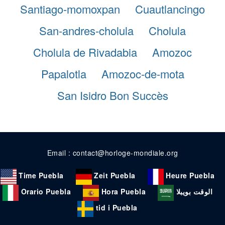
Santiago-momoxpan
Cuautlancingo
San-andres-cholula
Cholula
Cholula de Rivadabia
Amozoc
Papalotla
Amozoc-de-mota
San Isidro Bon Succès
Email : contact@horloge-mondiale.org
Time Puebla
Zeit Puebla
Heure Puebla
Orario Puebla
Hora Puebla
الوقت بويبلا
tid i Puebla