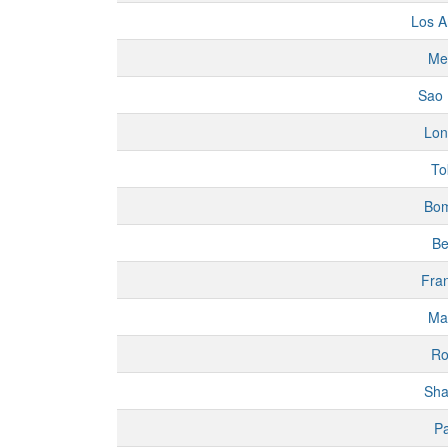
Los A
Me
Sao 
Lon
To
Bo
Be
Fran
Ma
R
Sha
Pa