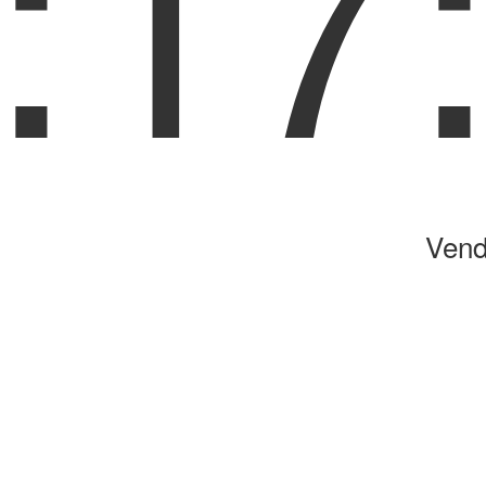
:17
Vend