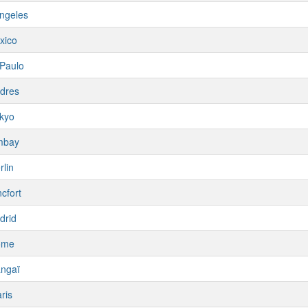
ngeles
xico
Paulo
dres
kyo
mbay
rlin
cfort
drid
ome
ngaï
ris