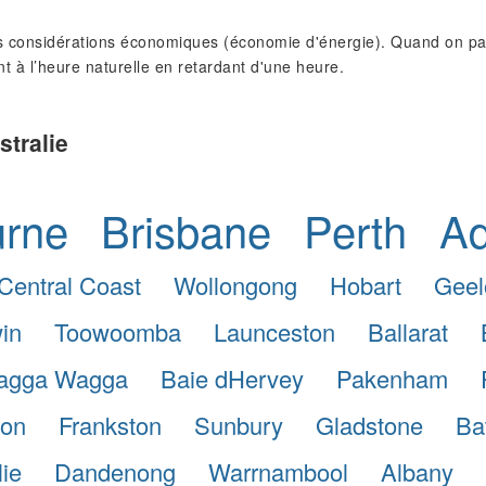
 considérations économiques (économie d'énergie). Quand on pass
nt à l’heure naturelle en retardant d'une heure.
stralie
urne
Brisbane
Perth
Ad
Central Coast
Wollongong
Hobart
Geel
in
Toowoomba
Launceston
Ballarat
agga Wagga
Baie dHervey
Pakenham
ton
Frankston
Sunbury
Gladstone
Ba
lie
Dandenong
Warrnambool
Albany