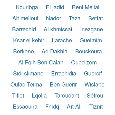
Kouribga
El jadid
Beni Mellal
Ait melloul
Nador
Taza
Settat
Barrechid
Al khmissat
Inezgane
Ksar el kebir
Larache
Guelmim
Berkane
Ad Dakhla
Bouskoura
Al Fqih Ben Calah
Oued zem
Sidi slimane
Errachidia
Guercif
Oulad Teïma
Ben Guerir
Wislane
Tiflet
Lqolia
Taroudant
Séfrou
Essaouira
Fnidq
Aït Ali
Tiznit