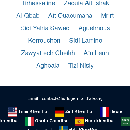
Tirhassaline
Zaouia Ait Ishak
Al-Qbab
Aït Ouaoumana
Mrirt
Sidi Yahia Sawad
Aguelmous
Kerrouchen
Sidi Lamine
Zawyat ech Cheikh
Aïn Leuh
Aghbala
Tizi Nisly
Email : contact@horloge-mondiale.org
Time Khenifra
Zeit Khenifra
Heure
khenifra
Orario Chenifra
Hora khenifra
الوقت خنيفرة
tid i Khenifra